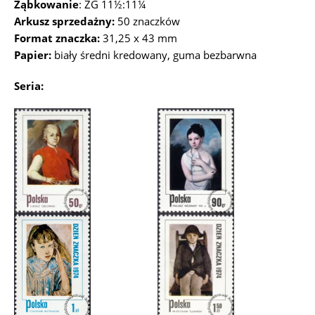
Ząbkowanie
: ZG 11½:11¼
Arkusz sprzedażny:
50 znaczków
Format znaczka:
31,25 x 43 mm
Papier:
biały średni kredowany, guma bezbarwna
Seria: