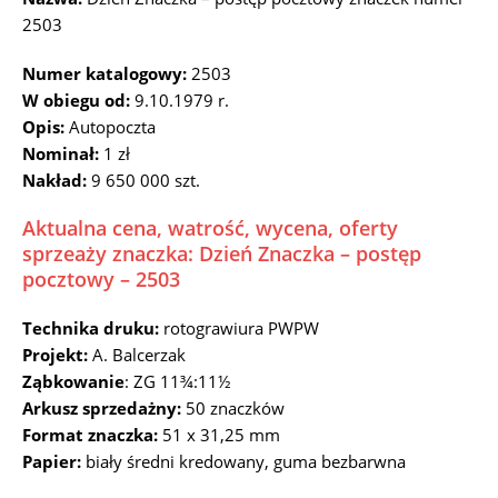
2503
Numer katalogowy:
2503
W obiegu od:
9.10.1979 r.
Opis:
Autopoczta
Nominał:
1 zł
Nakład:
9 650 000 szt.
Aktualna cena, watrość, wycena, oferty
sprzeaży znaczka: Dzień Znaczka – postęp
pocztowy – 2503
Technika druku:
rotograwiura PWPW
Projekt:
A. Balcerzak
Ząbkowanie
: ZG 11¾:11½
Arkusz sprzedażny:
50 znaczków
Format znaczka:
51 x 31,25 mm
Papier:
biały średni kredowany, guma bezbarwna