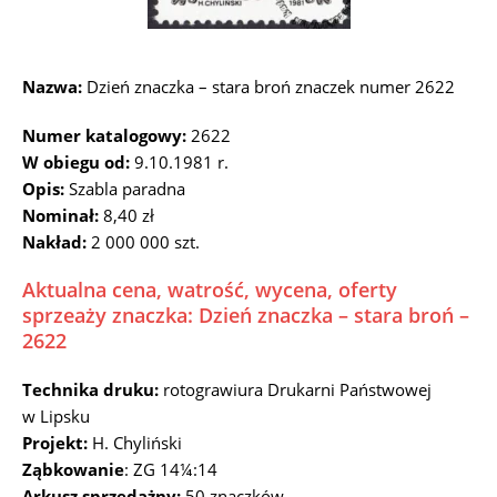
Nazwa:
Dzień znaczka – stara broń znaczek numer 2622
Numer katalogowy:
2622
W obiegu od:
9.10.1981 r.
Opis:
Szabla paradna
Nominał:
8,40 zł
Nakład:
2 000 000 szt.
Aktualna cena, watrość, wycena, oferty
sprzeaży znaczka: Dzień znaczka – stara broń –
2622
Technika druku:
rotograwiura Drukarni Państwowej
w Lipsku
Projekt:
H. Chyliński
Ząbkowanie
: ZG 14¼:14
Arkusz sprzedażny:
50 znaczków