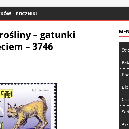
KÓW – ROCZNIKI
 rośliny – gatunki
ME
ciem – 3746
Str
Kat
Roc
Blo
Cza
Ser
Ark