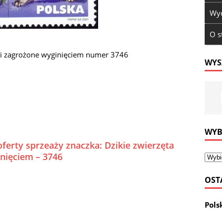
Wyd
O s
unki zagrożone wyginięciem numer 3746
WYS
WYB
ferty sprzeaży znaczka: Dzikie zwierzęta
inięciem – 3746
OST
Pols