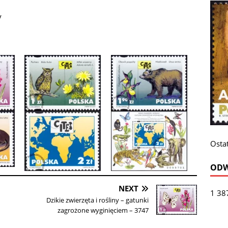
y
Ostat
ODW
NEXT
1 38
Dzikie zwierzęta i rośliny – gatunki
zagrożone wyginięciem – 3747