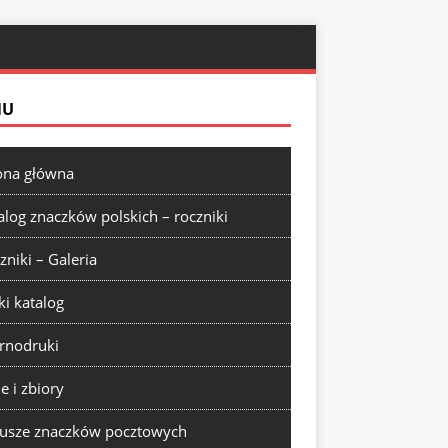
NU
ona główna
alog znaczków polskich – roczniki
zniki – Galeria
ki katalog
rnodruki
ie i zbiory
usze znaczków pocztowych