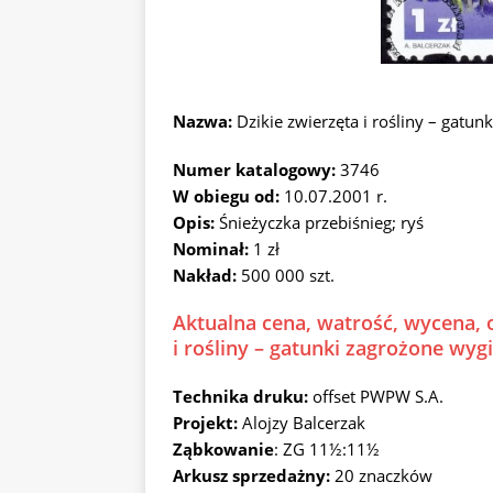
Nazwa:
Dzikie zwierzęta i rośliny – gat
Numer katalogowy:
3746
W obiegu od:
10.07.2001 r.
Opis:
Śnieżyczka przebiśnieg; ryś
Nominał:
1 zł
Nakład:
500 000 szt.
Aktualna cena, watrość, wycena, o
i rośliny – gatunki zagrożone wyg
Technika druku:
offset PWPW S.A.
Projekt:
Alojzy Balcerzak
Ząbkowanie
: ZG 11½:11½
Arkusz sprzedażny:
20 znaczków