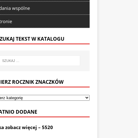
ania wspólne
tronie
ZUKAJ TEKST W KATALOGU
IERZ ROCZNIK ZNACZKÓW
ATNIO DODANE
ka zobacz więcej – 5520