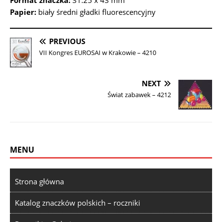
Format znaczka:
31.25 x 43 mm
Papier:
biały średni gładki fluorescencyjny
PREVIOUS
VII Kongres EUROSAI w Krakowie – 4210
NEXT
Świat zabawek – 4212
MENU
Strona główna
Katalog znaczków polskich – roczniki