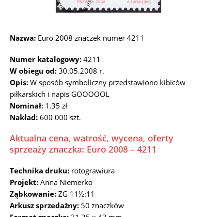
Nazwa:
Euro 2008 znaczek numer 4211
Numer katalogowy:
4211
W obiegu od:
30.05.2008 r.
Opis:
W sposób symboliczny przedstawiono kibiców
piłkarskich i napis GOOOOOL
Nominał:
1,35 zł
Nakład:
600 000 szt.
Aktualna cena, watrość, wycena, oferty
sprzeaży znaczka: Euro 2008 – 4211
Technika druku:
rotograwiura
Projekt:
Anna Niemerko
Ząbkowanie:
ZG 11½:11
Arkusz sprzedażny:
50 znaczków