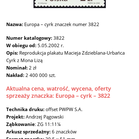
Nazwa:
Europa – cyrk znaczek numer 3822
Numer katalogowy:
3822
W obiegu od:
5.05.2002 r.
Opis:
Reprodukcja plakatu Macieja Zdzieblana-Urbańca
Cyrk z Mona Lizą
Nominał:
2 zł
Nakład:
2 400 000 szt.
Aktualna cena, watrość, wycena, oferty
sprzeaży znaczka: Europa – cyrk – 3822
Technika druku:
offset PWPW S.A.
Projekt:
Andrzej Pągowski
Ząbkowanie
: ZG 11:11¼
Arkusz sprzedażny:
6 znaczków