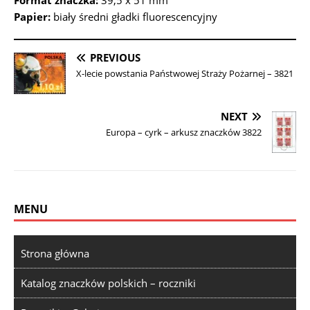
Format znaczka:
39,5 x 51 mm
Papier:
biały średni gładki fluorescencyjny
PREVIOUS
X-lecie powstania Państwowej Straży Pożarnej – 3821
NEXT
Europa – cyrk – arkusz znaczków 3822
MENU
Strona główna
Katalog znaczków polskich – roczniki