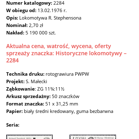
Numer katalogowy:
2284
W obiegu od:
13.02.1976 r.
Opis:
Lokomotywa R. Stephensona
Nominał:
2,70 zł
Nakład:
5 190 000 szt.
Aktualna cena, watrość, wycena, oferty
sprzeaży znaczka: Historyczne lokomotywy –
2284
Technika druku:
rotograwiura PWPW
Projekt:
S. Małecki
Ząbkowanie
: ZG 11¾:11½
Arkusz sprzedażny:
50 znaczków
Format znaczka:
51 x 31,25 mm
Papier:
biały średni kredowany, guma bezbarwna
Seria: