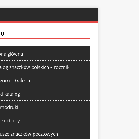
NU
ona główna
alog znaczków polskich – roczniki
zniki – Galeria
ki katalog
rnodruki
ie i zbiory
usze znaczków pocztowych