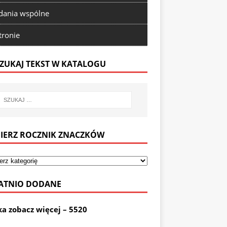
ania wspólne
tronie
ZUKAJ TEKST W KATALOGU
IERZ ROCZNIK ZNACZKÓW
ATNIO DODANE
ka zobacz więcej – 5520