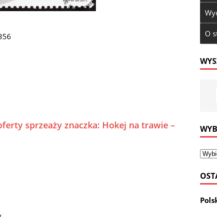
Wyd
O s
4356
WYS
ferty sprzeaży znaczka: Hokej na trawie –
WYB
OST
Pols
y