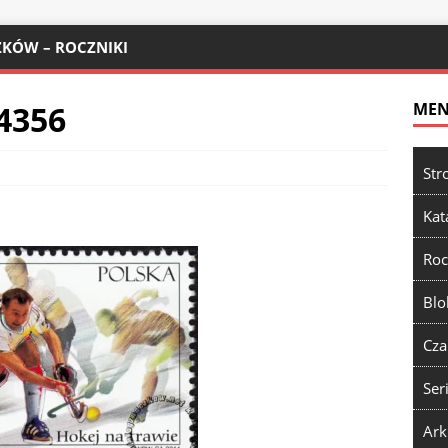
KÓW – ROCZNIKI
 4356
ME
Str
Kat
Roc
Blo
Cza
Ser
Ark