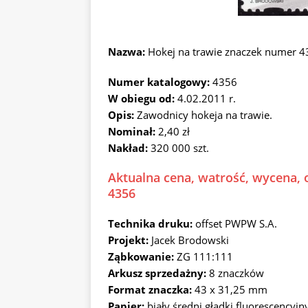
Nazwa:
Hokej na trawie znaczek numer 
Numer katalogowy:
4356
W obiegu od:
4.02.2011 r.
Opis:
Zawodnicy hokeja na trawie.
Nominał:
2,40 zł
Nakład:
320 000 szt.
Aktualna cena, watrość, wycena, o
4356
Technika druku:
offset PWPW S.A.
Projekt:
Jacek Brodowski
Ząbkowanie:
ZG 111:111
Arkusz sprzedażny:
8 znaczków
Format znaczka:
43 x 31,25 mm
Papier:
biały średni gładki fluorescencyjn