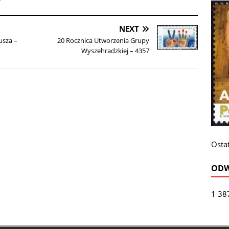
NEXT
usza –
20 Rocznica Utworzenia Grupy
Wyszehradzkiej – 4357
Ostat
ODW
1 38