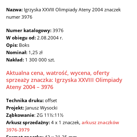
Nazwa:
Igrzyska XXVIII Olimpiady Ateny 2004 znaczek
numer 3976
Numer katalogowy:
3976
W obiegu od:
2.08.2004 r.
Opis:
Boks
Nominał:
1,25 zł
Nakład:
1 300 000 szt.
Aktualna cena, watrość, wycena, oferty
sprzeaży znaczka: Igrzyska XXVIII Olimpiady
Ateny 2004 – 3976
Technika druku:
offset
Projekt:
Janusz Wysocki
Ząbkowanie
: ZG 11½:11½
Arkusz sprzedażny:
4 x 1 znaczek,
arkusz znaczków
3976-3979