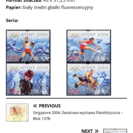
Format znaczka:
43 x 31,25 mm
Papier:
biały średni gładki fluorescencyjny
Seria:
PREVIOUS
Singapore 2004, Światowa wystawa filatelistyczna –
Blok 137B
NEXT