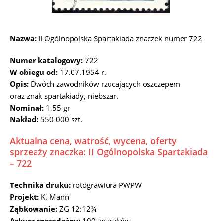
Nazwa:
II Ogólnopolska Spartakiada znaczek numer 722
Numer katalogowy:
722
W obiegu od:
17.07.1954 r.
Opis:
Dwóch zawodników rzucających oszczepem
oraz znak spartakiady, niebszar.
Nominał:
1,55 gr
Nakład:
550 000 szt.
Aktualna cena, watrość, wycena, oferty
sprzeaży znaczka: II Ogólnopolska Spartakiada
– 722
Technika druku:
rotograwiura PWPW
Projekt:
K. Mann
Ząbkowanie:
ZG 12:12¼
Arkusz sprzedażny:
100 znaczków