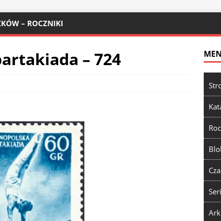
KÓW – ROCZNIKI
partakiada – 724
ME
Str
Kat
Roc
Blo
Cza
Ser
Ark