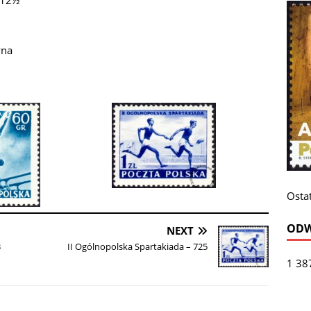
:12½
wna
Ostat
ODW
NEXT
3
II Ogólnopolska Spartakiada – 725
1 38