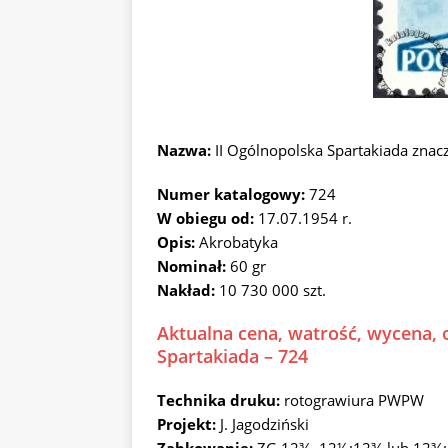
Nazwa:
II Ogólnopolska Spartakiada zna
Numer katalogowy:
724
W obiegu od:
17.07.1954 r.
Opis:
Akrobatyka
Nominał:
60 gr
Nakład:
10 730 000 szt.
Aktualna cena, watrość, wycena, 
Spartakiada – 724
Technika druku:
rotograwiura PWPW
Projekt:
J. Jagodziński