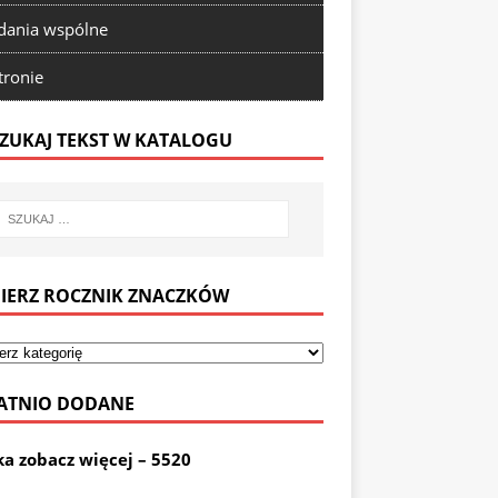
ania wspólne
tronie
ZUKAJ TEKST W KATALOGU
IERZ ROCZNIK ZNACZKÓW
ATNIO DODANE
ka zobacz więcej – 5520