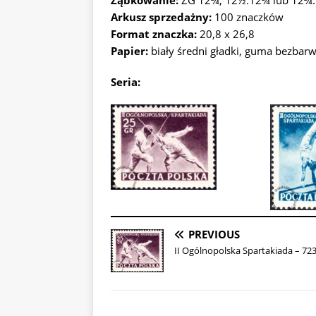
Ząbkowanie:
ZG 12¾, 12½:12¾ lub 12¾
Arkusz sprzedażny:
100 znaczków
Format znaczka:
20,8 x 26,8
Papier:
biały średni gładki, guma bezbar
Seria:
PREVIOUS
II Ogólnopolska Spartakiada – 72