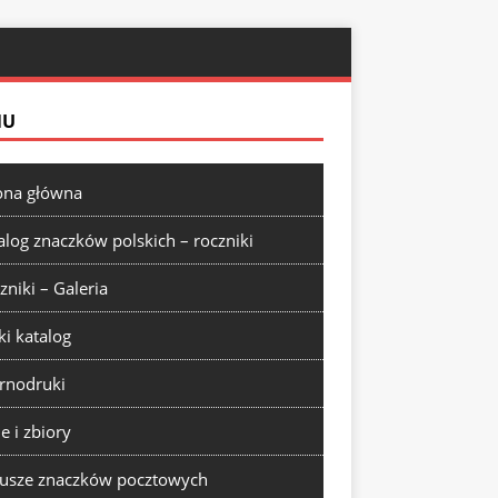
NU
ona główna
alog znaczków polskich – roczniki
zniki – Galeria
ki katalog
rnodruki
ie i zbiory
usze znaczków pocztowych