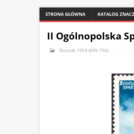
STRONA GŁÓWNA
KATALOG ZNACZ
II Ogólnopolska S
Rocznik 1954 (699-756)