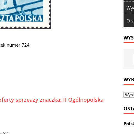
Wyd
O s
WYS
czek numer 724
WYB
oferty sprzeaży znaczka: II Ogólnopolska
OST
Pols