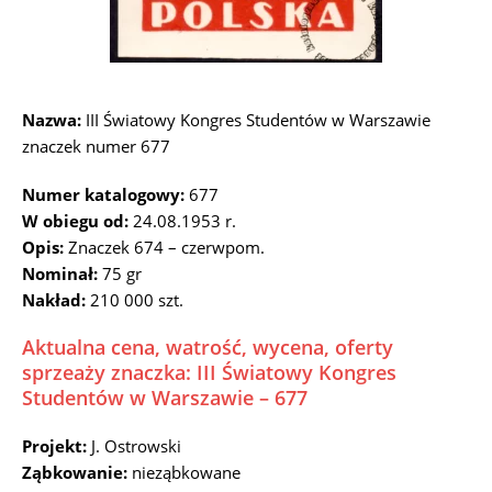
Nazwa:
III Światowy Kongres Studentów w Warszawie
znaczek numer 677
Numer katalogowy:
677
W obiegu od:
24.08.1953 r.
Opis:
Znaczek 674 – czerwpom.
Nominał:
75 gr
Nakład:
210 000 szt.
Aktualna cena, watrość, wycena, oferty
sprzeaży znaczka: III Światowy Kongres
Studentów w Warszawie – 677
Projekt:
J. Ostrowski
Ząbkowanie:
nieząbkowane