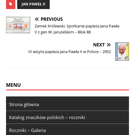
JAN PAWEŁ II
PREVIOUS
Zamek Królewski. Spotkanie papieża Jana Pawła
II z gen W. Jaruzelskim – Blok 88
NEXT
III wizyta papieża Jana Pawła II w Polsce – 2952
MENU
Strona główna
Katalog znaczków polskich – roczniki
Roczniki – Galeria