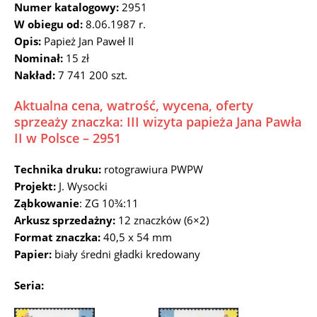
Numer katalogowy:
2951
W obiegu od:
8.06.1987 r.
Opis:
Papież Jan Paweł II
Nominał:
15 zł
Nakład:
7 741 200 szt.
Aktualna cena, watrość, wycena, oferty
sprzeaży znaczka: III wizyta papieża Jana Pawła
II w Polsce – 2951
Technika druku:
rotograwiura PWPW
Projekt:
J. Wysocki
Ząbkowanie
: ZG 10¾:11
Arkusz sprzedażny:
12 znaczków (6×2)
Format znaczka:
40,5 x 54 mm
Papier:
biały średni gładki kredowany
Seria: