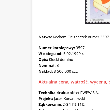
Nazwa:
Kocham Cię znaczek numer 3597
Numer katalogowy:
3597
W obiegu od:
5.02.1999 r.
Opis:
Klocki domino
Nominał:
B
Nakład:
3 500 000 szt.
Aktualna cena, watrość, wycena, 
Technika druku:
offset PWPW S.A.
Projekt:
Jacek Konarzewski
Ząbkowanie
: ZG 11¼:11¼