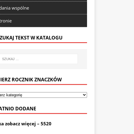
ania wspólne
tronie
ZUKAJ TEKST W KATALOGU
IERZ ROCZNIK ZNACZKÓW
ATNIO DODANE
ka zobacz więcej – 5520