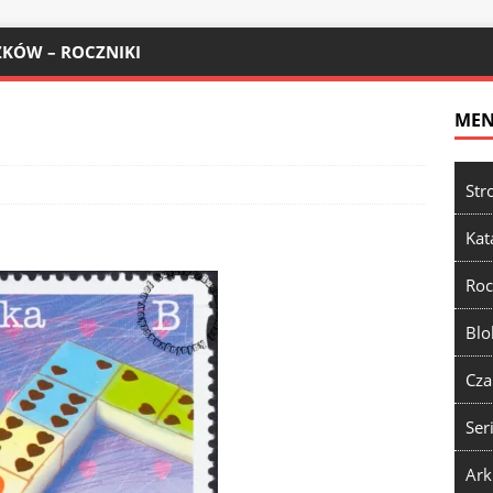
KÓW – ROCZNIKI
ME
Str
Kat
Roc
Blo
Cza
Ser
Ark