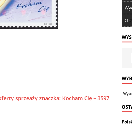
Wyd
O s
WYS
WYB
oferty sprzeaży znaczka: Kocham Cię – 3597
OST
Pols