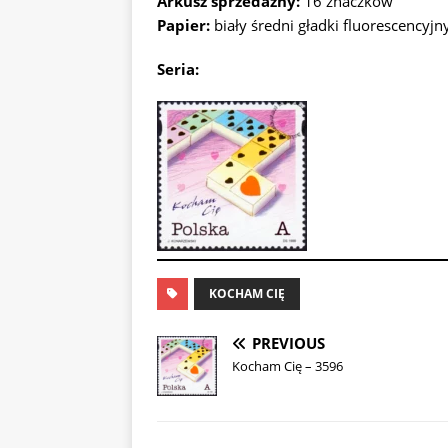
Arkusz sprzedażny:
16 znaczków
Papier:
biały średni gładki fluorescencyjn
Seria:
KOCHAM CIĘ
PREVIOUS
Kocham Cię – 3596