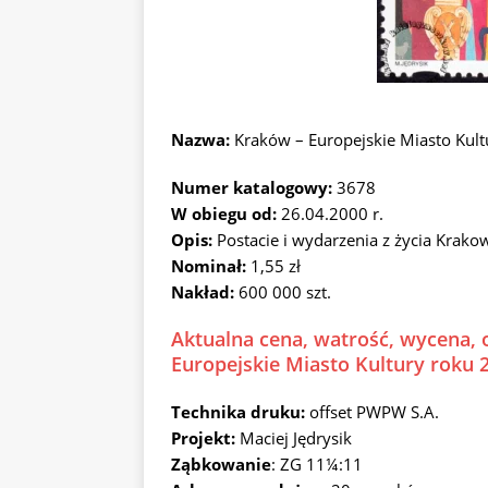
Nazwa:
Kraków – Europejskie Miasto Kul
Numer katalogowy:
3678
W obiegu od:
26.04.2000 r.
Opis:
Postacie i wydarzenia z życia Krako
Nominał:
1,55 zł
Nakład:
600 000 szt.
Aktualna cena, watrość, wycena, 
Europejskie Miasto Kultury roku 
Technika druku:
offset PWPW S.A.
Projekt:
Maciej Jędrysik
Ząbkowanie
: ZG 11¼:11