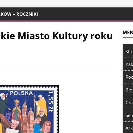
KÓW – ROCZNIKI
kie Miasto Kultury roku
ME
Str
Kat
Roc
Blo
Cza
Ser
Ark