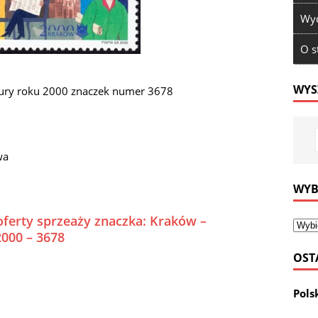
Wyd
O s
WYS
tury roku 2000 znaczek numer 3678
wa
WYB
oferty sprzeaży znaczka: Kraków –
2000 – 3678
OST
Pols