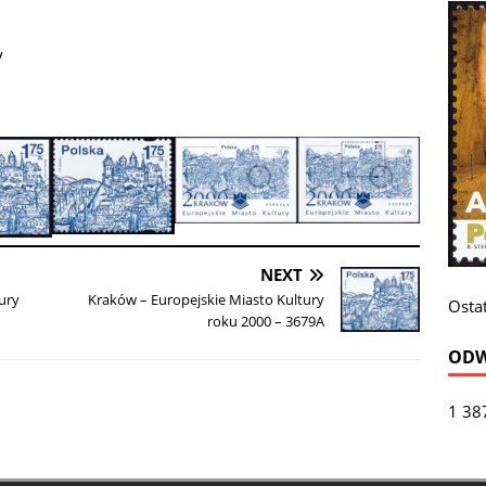
y
NEXT
ury
Kraków – Europejskie Miasto Kultury
Ostat
roku 2000 – 3679A
ODW
1 38