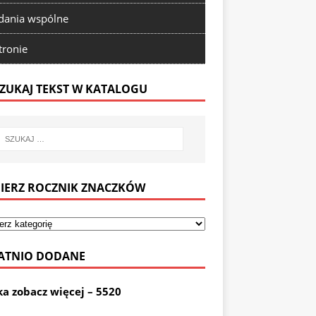
ania wspólne
tronie
ZUKAJ TEKST W KATALOGU
IERZ ROCZNIK ZNACZKÓW
ATNIO DODANE
ka zobacz więcej – 5520