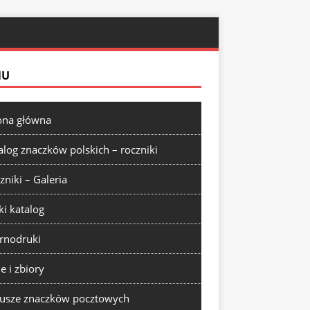
NU
ona główna
alog znaczków polskich – roczniki
zniki – Galeria
ki katalog
rnodruki
ie i zbiory
usze znaczków pocztowych