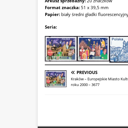
Arkusz sprzedażny:
20 znaczków
Format znaczka:
51 x 39,5 mm
Papier:
biały średni gładki fluorescencyjn
Seria:
PREVIOUS
Kraków – Europejskie Miasto Kult
roku 2000 – 3677