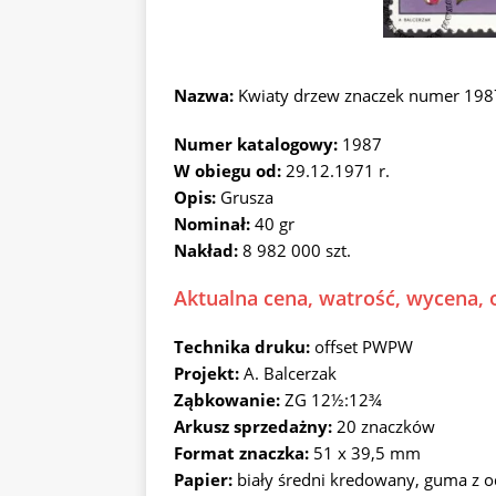
Nazwa:
Kwiaty drzew znaczek numer 198
Numer katalogowy:
1987
W obiegu od:
29.12.1971 r.
Opis:
Grusza
Nominał:
40 gr
Nakład:
8 982 000 szt.
Aktualna cena, watrość, wycena, 
Technika druku:
offset PWPW
Projekt:
A. Balcerzak
Ząbkowanie:
ZG 12½:12¾
Arkusz sprzedażny:
20 znaczków
Format znaczka:
51 x 39,5 mm
Papier:
biały średni kredowany, guma z 