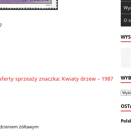
Wyd
O s
7
WYS
WYB
oferty sprzeaży znaczka: Kwiaty drzew – 1987
OST
Pols
odcieniem żółtawym