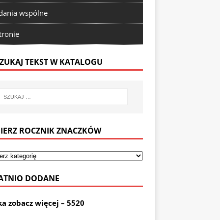
ania wspólne
tronie
ZUKAJ TEKST W KATALOGU
IERZ ROCZNIK ZNACZKÓW
ATNIO DODANE
ka zobacz więcej – 5520