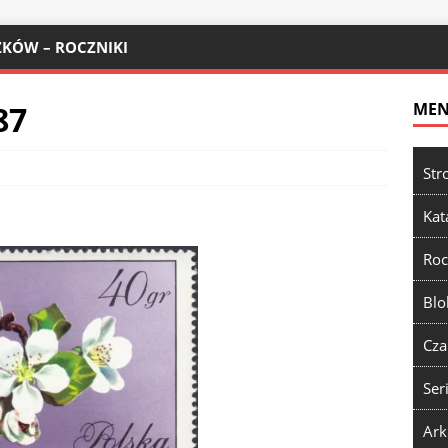
KÓW – ROCZNIKI
87
ME
Str
Kat
Roc
Blo
Cza
Ser
Ark