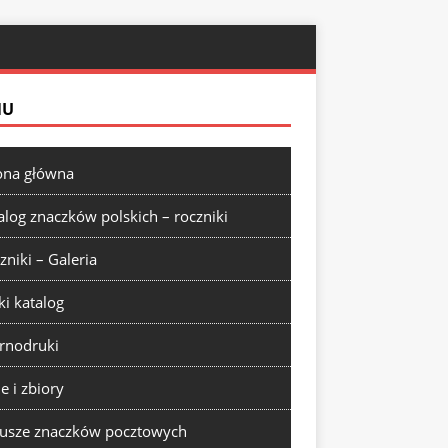
NU
ona główna
alog znaczków polskich – roczniki
zniki – Galeria
ki katalog
rnodruki
ie i zbiory
usze znaczków pocztowych