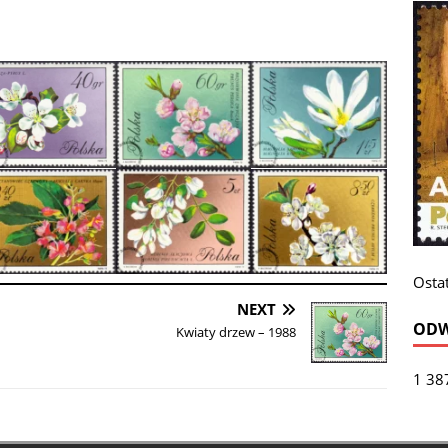
Ostat
NEXT
ODW
Kwiaty drzew – 1988
1 38