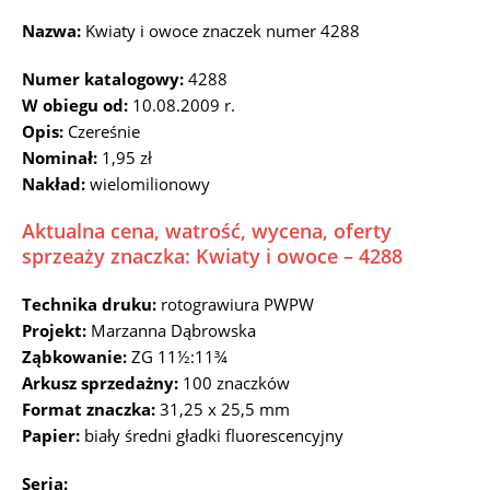
Nazwa:
Kwiaty i owoce znaczek numer 4288
Numer katalogowy:
4288
W obiegu od:
10.08.2009 r.
Opis:
Czereśnie
Nominał:
1,95 zł
Nakład:
wielomilionowy
Aktualna cena, watrość, wycena, oferty
sprzeaży znaczka: Kwiaty i owoce – 4288
Technika druku:
rotograwiura PWPW
Projekt:
Marzanna Dąbrowska
Ząbkowanie:
ZG 11½:11¾
Arkusz sprzedażny:
100 znaczków
Format znaczka:
31,25 x 25,5 mm
Papier:
biały średni gładki fluorescencyjny
Seria: