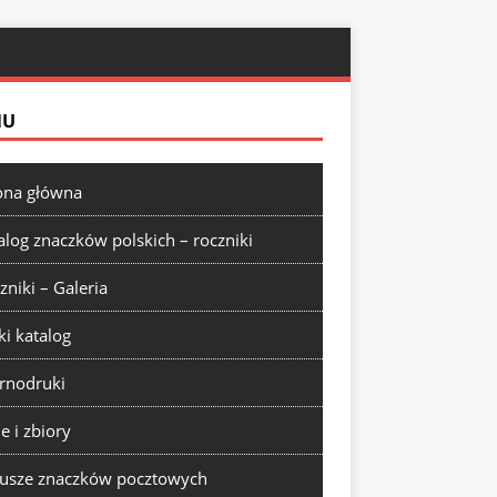
NU
ona główna
alog znaczków polskich – roczniki
zniki – Galeria
ki katalog
rnodruki
ie i zbiory
usze znaczków pocztowych