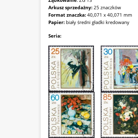
Ząbkowanie
: ZG 13
Arkusz sprzedażny:
25 znaczków
Format znaczka:
40,071 x 40,071 mm
Papier:
biały średni gładki kredowany
Seria: