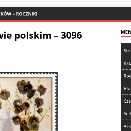
KÓW – ROCZNIKI
ie polskim – 3096
ME
Str
Kat
Roc
Blo
Cza
Ser
Ark