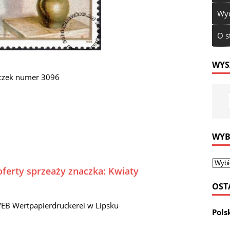
Wyd
O s
WYS
aczek numer 3096
WYB
oferty sprzeaży znaczka: Kwiaty
OST
VEB Wertpapierdruckerei w Lipsku
Pols