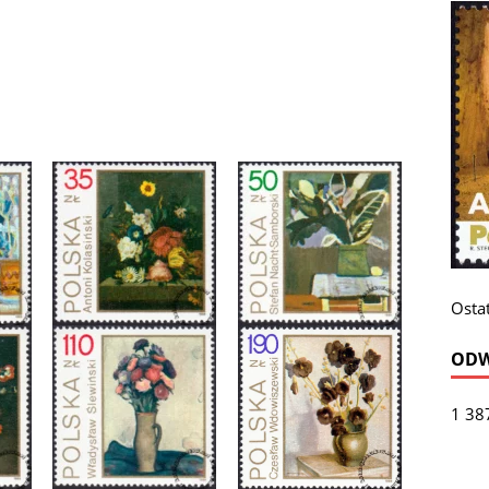
Ostat
ODW
1 38