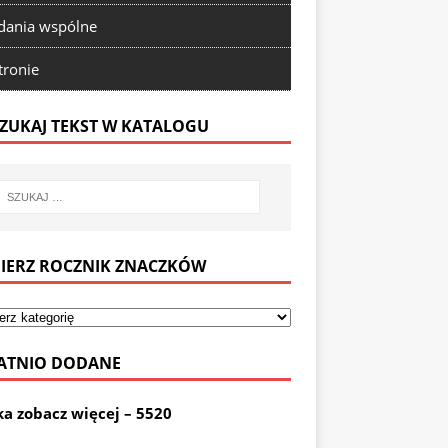
ania wspólne
tronie
ZUKAJ TEKST W KATALOGU
IERZ ROCZNIK ZNACZKÓW
ATNIO DODANE
ka zobacz więcej – 5520