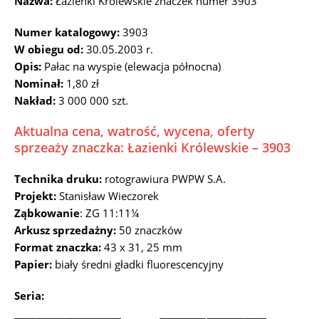
Nazwa:
Łazienki Królewskie znaczek numer 3903
Numer katalogowy:
3903
W obiegu od:
30.05.2003 r.
Opis:
Pałac na wyspie (elewacja północna)
Nominał:
1,80 zł
Nakład:
3 000 000 szt.
Aktualna cena, watrość, wycena, oferty
sprzeaży znaczka: Łazienki Królewskie – 3903
Technika druku:
rotograwiura PWPW S.A.
Projekt:
Stanisław Wieczorek
Ząbkowanie
: ZG 11:11¼
Arkusz sprzedażny:
50 znaczków
Format znaczka:
43 x 31, 25 mm
Papier:
biały średni gładki fluorescencyjny
Seria: