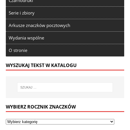
Czarnodruki
Serie i zbiory
Arkusze znaczków pocztowych
Wydania wspólne
O stronie
WYSZUKAJ TEKST W KATALOGU
WYBIERZ ROCZNIK ZNACZKÓW