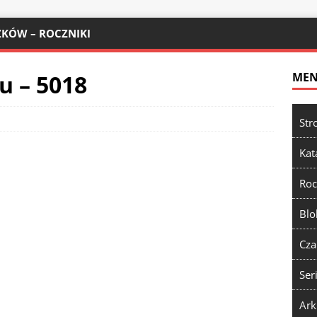
KÓW – ROCZNIKI
ru – 5018
ME
Str
Kat
Roc
Blo
Cza
Ser
Ark