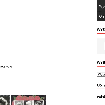
Wyd
O s
WYS
WYB
znaczków
OST
Pols