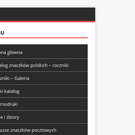
NU
ona główna
alog znaczków polskich – roczniki
zniki – Galeria
ki katalog
rnodruki
ie i zbiory
usze znaczków pocztowych