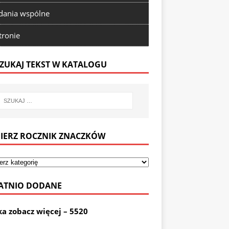
ania wspólne
tronie
ZUKAJ TEKST W KATALOGU
IERZ ROCZNIK ZNACZKÓW
ATNIO DODANE
ka zobacz więcej – 5520