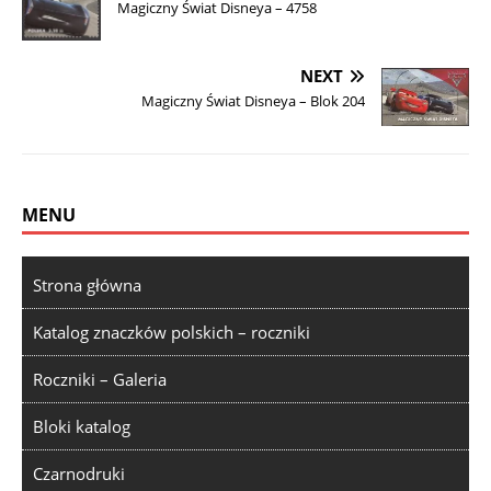
Magiczny Świat Disneya – 4758
NEXT
Magiczny Świat Disneya – Blok 204
MENU
Strona główna
Katalog znaczków polskich – roczniki
Roczniki – Galeria
Bloki katalog
Czarnodruki