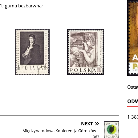
I.1; guma bezbarwna;
Ostat
ODW
1 38
NEXT
Międzynarodowa Konferencja Górników –
963