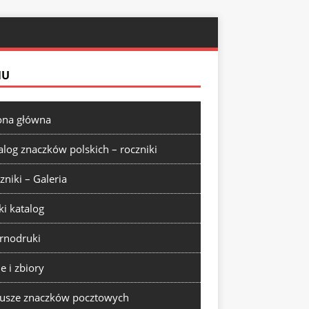
NU
ona główna
alog znaczków polskich – roczniki
zniki – Galeria
ki katalog
rnodruki
ie i zbiory
usze znaczków pocztowych