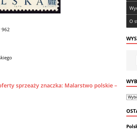
Wyd
O s
r 962
WYS
skiego
WYB
oferty sprzeaży znaczka: Malarstwo polskie –
OST
Pols