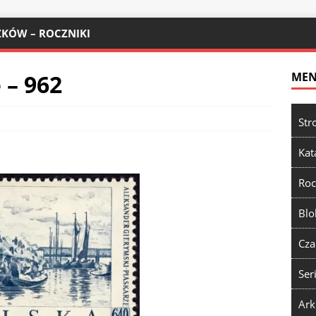
KÓW – ROCZNIKI
 – 962
ME
Str
Kat
Roc
Blo
Cza
Ser
Ark