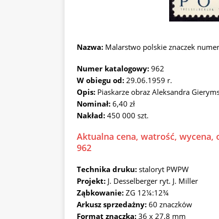
Nazwa:
Malarstwo polskie znaczek nume
Numer katalogowy:
962
W obiegu od:
29.06.1959 r.
Opis:
Piaskarze obraz Aleksandra Gierym
Nominał:
6,40 zł
Nakład:
450 000 szt.
Aktualna cena, watrość, wycena, 
962
Technika druku:
staloryt PWPW
Projekt:
J. Desselberger ryt. J. Miller
Ząbkowanie:
ZG 12¼:12¾
Arkusz sprzedażny:
60 znaczków
Format znaczka:
36 x 27,8 mm