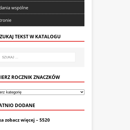
ania wspólne
tronie
ZUKAJ TEKST W KATALOGU
IERZ ROCZNIK ZNACZKÓW
ATNIO DODANE
ka zobacz więcej – 5520