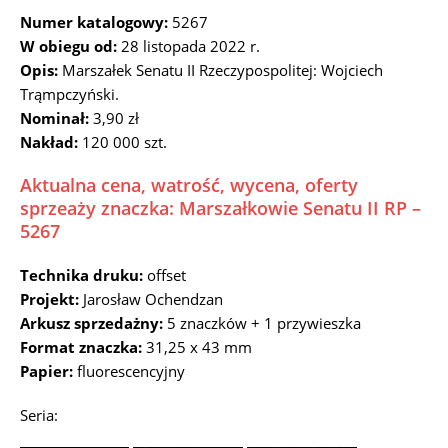
Numer katalogowy:
5267
W obiegu od:
28 listopada 2022 r.
Opis:
Marszałek Senatu II Rzeczypospolitej: Wojciech
Trąmpczyński.
Nominał:
3,90 zł
Nakład:
120 000 szt.
Aktualna cena, watrość, wycena, oferty
sprzeaży znaczka: Marszałkowie Senatu II RP –
5267
Technika druku:
offset
Projekt:
Jarosław Ochendzan
Arkusz sprzedażny:
5 znaczków + 1 przywieszka
Format znaczka:
31,25 x 43 mm
Papier:
fluorescencyjny
Seria: