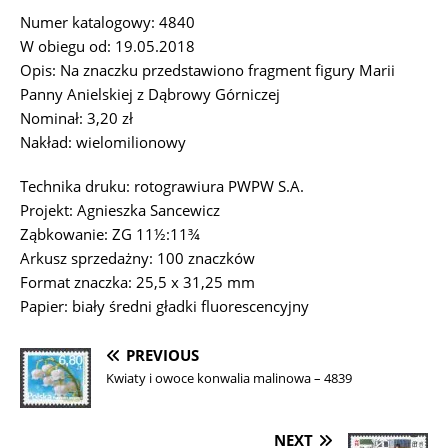
Numer katalogowy: 4840
W obiegu od: 19.05.2018
Opis: Na znaczku przedstawiono fragment figury Marii
Panny Anielskiej z Dąbrowy Górniczej
Nominał: 3,20 zł
Nakład: wielomilionowy
Technika druku: rotograwiura PWPW S.A.
Projekt: Agnieszka Sancewicz
Ząbkowanie: ZG 11½:11¾
Arkusz sprzedażny: 100 znaczków
Format znaczka: 25,5 x 31,25 mm
Papier: biały średni gładki fluorescencyjny
PREVIOUS
Kwiaty i owoce konwalia malinowa – 4839
NEXT