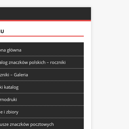
NU
ona główna
alog znaczków polskich – roczniki
zniki – Galeria
ki katalog
rnodruki
ie i zbiory
usze znaczków pocztowych