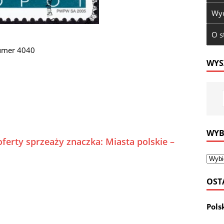
Wyd
O s
numer 4040
WYS
WYB
ferty sprzeaży znaczka: Miasta polskie –
OST
Pols