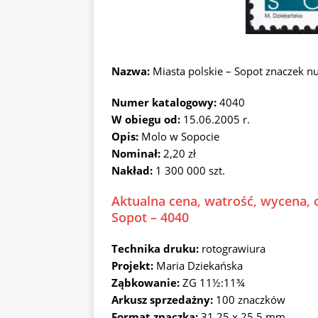
Nazwa:
Miasta polskie – Sopot znaczek 
Numer katalogowy:
4040
W obiegu od:
15.06.2005 r.
Opis:
Molo w Sopocie
Nominał:
2,20 zł
Nakład:
1 300 000 szt.
Aktualna cena, watrość, wycena, o
Sopot – 4040
Technika druku:
rotograwiura
Projekt:
Maria Dziekańska
Ząbkowanie:
ZG 11½:11¾
Arkusz sprzedażny:
100 znaczków
Format znaczka:
31,25 x 25,5 mm