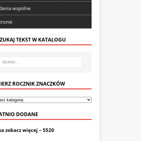
ania wspólne
tronie
ZUKAJ TEKST W KATALOGU
IERZ ROCZNIK ZNACZKÓW
ATNIO DODANE
ka zobacz więcej – 5520