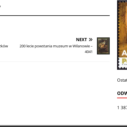
y
NEXT
czków
200 lecie powstania muzeum w Wilanowie –
4041
Ostat
ODW
1 38