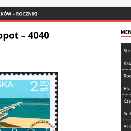
KÓW – ROCZNIKI
opot – 4040
ME
Str
Kat
Roc
Blo
Cza
Ser
Ark