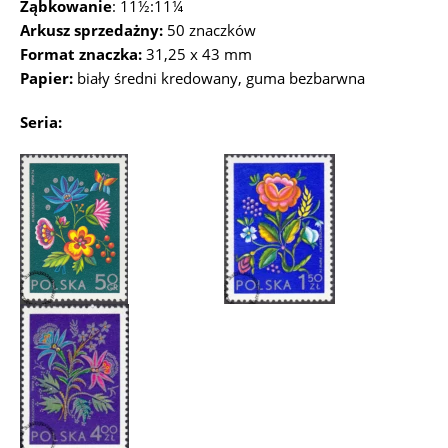
Ząbkowanie
: 11½:11¼
Arkusz sprzedażny:
50 znaczków
Format znaczka:
31,25 x 43 mm
Papier:
biały średni kredowany, guma bezbarwna
Seria: