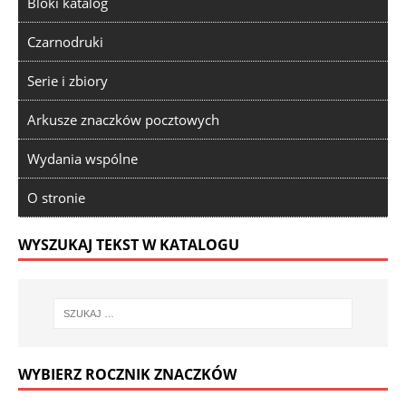
Bloki katalog
Czarnodruki
Serie i zbiory
Arkusze znaczków pocztowych
Wydania wspólne
O stronie
WYSZUKAJ TEKST W KATALOGU
WYBIERZ ROCZNIK ZNACZKÓW