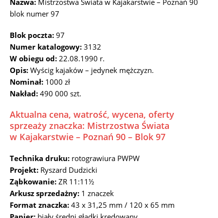
Nazwa:
Mistrzostwa Świata w Kajakarstwie – Poznań 90
blok numer 97
Blok poczta:
97
Numer katalogowy:
3132
W obiegu od:
22.08.1990 r.
Opis:
Wyścig kajaków – jedynek mężczyzn.
Nominał:
1000 zł
Nakład:
490 000 szt.
Aktualna cena, watrość, wycena, oferty
sprzeaży znaczka: Mistrzostwa Świata
w Kajakarstwie – Poznań 90 – Blok 97
Technika druku:
rotograwiura PWPW
Projekt:
Ryszard Dudzicki
Ząbkowanie:
ZR 11:11½
Arkusz sprzedażny:
1 znaczek
Format znaczka:
43 x 31,25 mm / 120 x 65 mm
Papier:
biały średni gładki kredowany