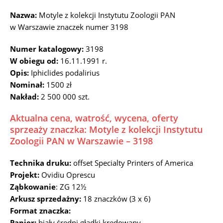
Nazwa:
Motyle z kolekcji Instytutu Zoologii PAN
w Warszawie znaczek numer 3198
Numer katalogowy:
3198
W obiegu od:
16.11.1991 r.
Opis:
Iphiclides podalirius
Nominał:
1500 zł
Nakład:
2 500 000 szt.
Aktualna cena, watrość, wycena, oferty
sprzeaży znaczka: Motyle z kolekcji Instytutu
Zoologii PAN w Warszawie – 3198
Technika druku:
offset Specialty Printers of America
Projekt:
Ovidiu Oprescu
Ząbkowanie
: ZG 12½
Arkusz sprzedażny:
18 znaczków (3 x 6)
Format znaczka:
Papier:
biały średni gładki kredowany