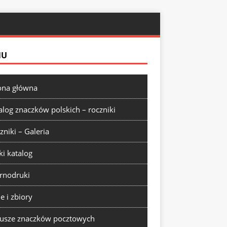
NU
ona główna
alog znaczków polskich – roczniki
zniki – Galeria
ki katalog
rnodruki
ie i zbiory
usze znaczków pocztowych