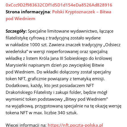
0xCcc9D2f983632CDf1d5D1d154eDa8526Ad828916
Strona informacyjna
:
Polski Kryptoznaczek – Bitwa
pod Wiedniem
Szczegóły:
Specjalne limitowane wydawnictwo, łączące
filatelistykę cyfrową z tradycyjną zostało wydane
w nakładzie 1000 szt. Zawiera znaczek tradycyjny „Odsiecz
wiedeńska” w wersji nieperforowanej oraz specjalną
wkładkę z listem Króla Jana III Sobieskiego do królowej
Marysieńki napisanym dzień po zwycięskiej Bitwie
pod Wiedniem. Do wkładki dołączony został specjalny
token NFT, graficznie powiązany z tematyką emisji.
Dodatkowo, każdy, kto jest posiadaczem NFT
Drakońskiego Filatelisty i zakupi folder, będzie mógł
wymienić token podstawowy „Bitwy pod Wiedniem”
na wyjątkową, przygotowaną specjalnie na tę okazję wersję
tokena NFT w max. liczbie 340 sztuk.
Więcej informacji na:
https://nft.poczta-polska.pl