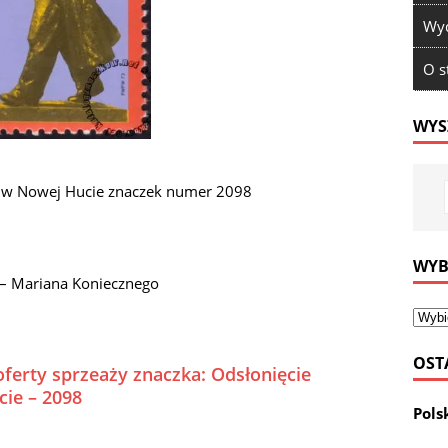
Wyd
O s
WYS
a w Nowej Hucie znaczek numer 2098
WYB
 – Mariana Koniecznego
OST
oferty sprzeaży znaczka: Odsłonięcie
cie – 2098
Pols