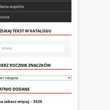
ania wspólne
tronie
ZUKAJ TEKST W KATALOGU
IERZ ROCZNIK ZNACZKÓW
ATNIO DODANE
ka zobacz więcej – 5520