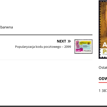
ezbarwna
NEXT
Popularyzacja kodu pocztowego – 2099
Ostat
ODW
1 38