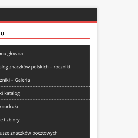
NU
ona główna
alog znaczków polskich – roczniki
zniki – Galeria
ki katalog
rnodruki
ie i zbiory
usze znaczków pocztowych