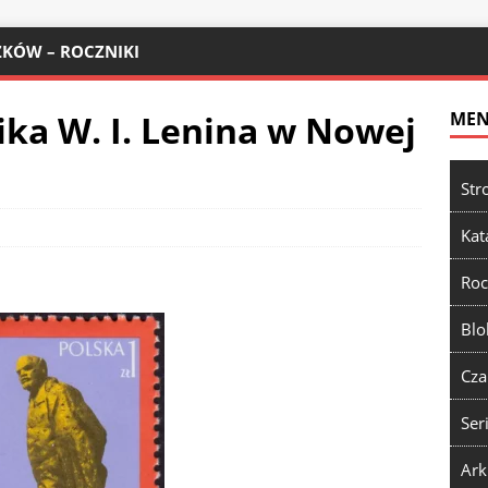
KÓW – ROCZNIKI
ka W. I. Lenina w Nowej
ME
Str
Kat
Roc
Blo
Cza
Ser
Ark