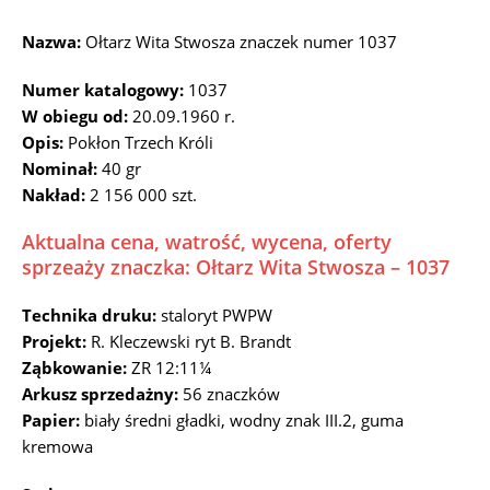
Nazwa:
Ołtarz Wita Stwosza znaczek numer 1037
Numer katalogowy:
1037
W obiegu od:
20.09.1960 r.
Opis:
Pokłon Trzech Króli
Nominał:
40 gr
Nakład:
2 156 000 szt.
Aktualna cena, watrość, wycena, oferty
sprzeaży znaczka: Ołtarz Wita Stwosza – 1037
Technika druku:
staloryt PWPW
Projekt:
R. Kleczewski ryt B. Brandt
Ząbkowanie:
ZR 12:11¼
Arkusz sprzedażny:
56 znaczków
Papier:
biały średni gładki, wodny znak III.2, guma
kremowa