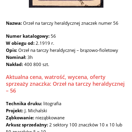
Nazwa:
Orzeł na tarczy heraldycznej znaczek numer 56
Numer katalogowy:
56
W obiegu od:
2.1919 r.
Opis:
Orzeł na tarczy heraldycznej – brązowo-fioletowy
Nominał:
3h
Nakład:
400 800 szt.
Aktualna cena, watrość, wycena, oferty
sprzeaży znaczka: Orzeł na tarczy heraldycznej
– 56
Technika druku:
litografia
Projekt:
J. Michalski
Ząbkowanie:
nieząbkowane
Arkusz sprzedażny:
2 sektory 100 znaczków 10 x 10 lub
50 znaczków 5 x 10