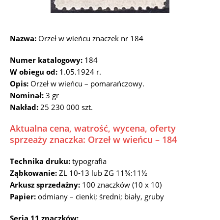
Nazwa:
Orzeł w wieńcu znaczek nr 184
Numer katalogowy:
184
W obiegu od:
1.05.1924 r.
Opis:
Orzeł w wieńcu – pomarańczowy.
Nominał:
3 gr
Nakład:
25 230 000 szt.
Aktualna cena, watrość, wycena, oferty
sprzeaży znaczka: Orzeł w wieńcu – 184
Technika druku:
typografia
Ząbkowanie:
ZL 10-13 lub ZG 11¾:11½
Arkusz sprzedażny:
100 znaczków (10 x 10)
Papier:
odmiany – cienki; średni; biały, gruby
Seria 11 znaczków: