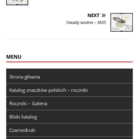
NEXT
Owady wodne – 3635
MENU
Strona główna
Katalog znaczków polskich – roczniki
Roczniki – Galeria
Bloki katalog
Czarnodruki