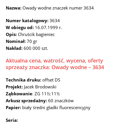
Nazwa:
Owady wodne znaczek numer 3634
Numer katalogowy:
3634
W obiegu od:
16.07.1999 r.
Opis:
Chruścik bagieniec
Nominał:
70 gr
Nakład:
600 000 szt.
Aktualna cena, watrość, wycena, oferty
sprzeaży znaczka: Owady wodne – 3634
Technika druku:
offset DS
Projekt:
Jacek Brodowski
Ząbkowanie
: ZG 11½:11½
Arkusz sprzedażny:
60 znaczków
Papier:
biały średni gładki fluorescencyjny
Seria: