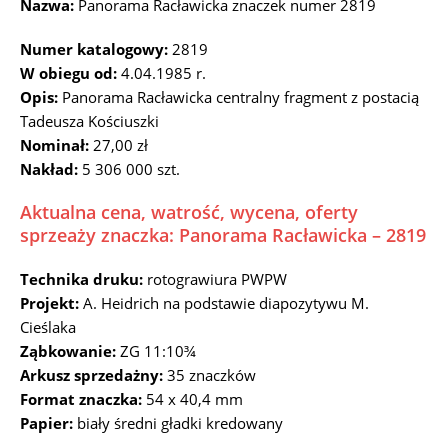
Nazwa:
Panorama Racławicka znaczek numer 2819
Numer katalogowy:
2819
W obiegu od:
4.04.1985 r.
Opis:
Panorama Racławicka centralny fragment z postacią
Tadeusza Kościuszki
Nominał:
27,00 zł
Nakład:
5 306 000 szt.
Aktualna cena, watrość, wycena, oferty
sprzeaży znaczka: Panorama Racławicka – 2819
Technika druku:
rotograwiura PWPW
Projekt:
A. Heidrich na podstawie diapozytywu M.
Cieślaka
Ząbkowanie:
ZG 11:10¾
Arkusz sprzedażny:
35 znaczków
Format znaczka:
54 x 40,4 mm
Papier:
biały średni gładki kredowany