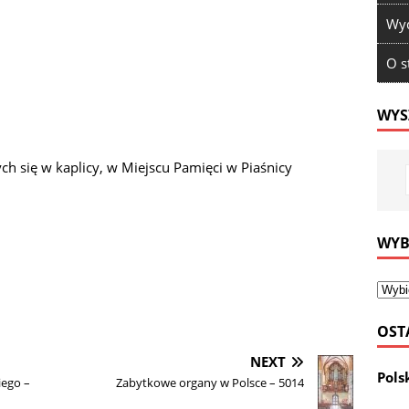
Wyd
O s
WYS
ch się w kaplicy, w Miejscu Pamięci w Piaśnicy
WYB
OST
NEXT
Pols
iego –
Zabytkowe organy w Polsce – 5014