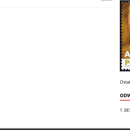
Ostat
ODW
1 38