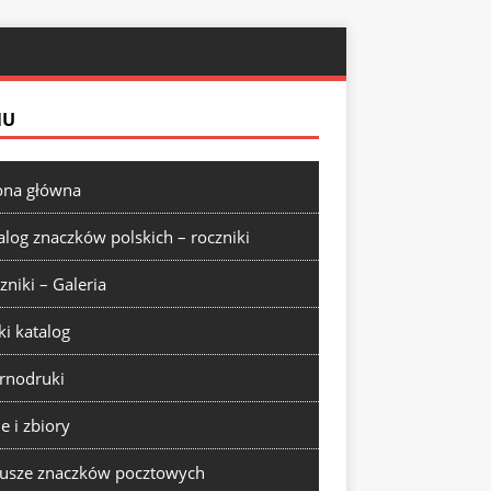
NU
ona główna
alog znaczków polskich – roczniki
zniki – Galeria
ki katalog
rnodruki
ie i zbiory
usze znaczków pocztowych