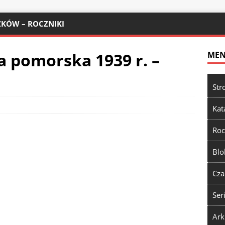
KÓW – ROCZNIKI
a pomorska 1939 r. –
ME
Str
Kat
Roc
Blo
Cza
Ser
Ark