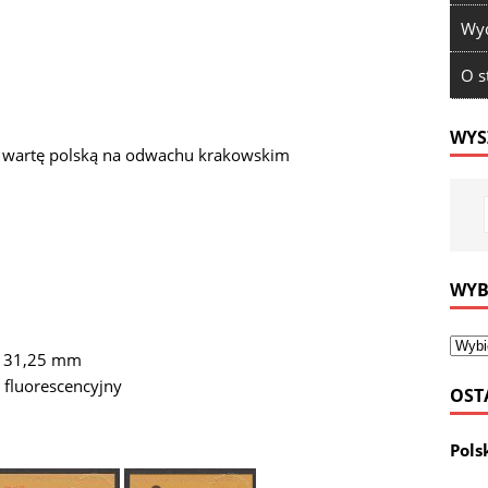
Wyd
O s
WYS
ą wartę polską na odwachu krakowskim
WYB
 x 31,25 mm
i fluorescencyjny
OST
Pols