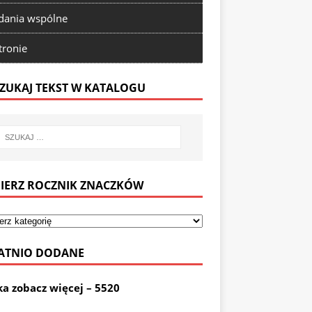
ania wspólne
tronie
ZUKAJ TEKST W KATALOGU
IERZ ROCZNIK ZNACZKÓW
ATNIO DODANE
ka zobacz więcej – 5520