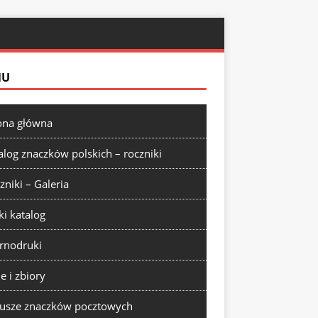
NU
ona główna
alog znaczków polskich – roczniki
zniki – Galeria
ki katalog
rnodruki
ie i zbiory
usze znaczków pocztowych