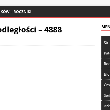
KÓW – ROCZNIKI
dległości – 4888
ME
Str
Kat
Roc
Blo
Cza
Ser
Ark