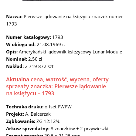
Nazwa:
Pierwsze lądowanie na księżycu znaczek numer
1793
Numer katalogowy:
1793
W obiegu od:
21.08.1969 r.
Opis:
Amerykański lądownik księżycowy Lunar Module
Nominał:
2,50 zł
Nakład:
2 719 872 szt.
Aktualna cena, watrość, wycena, oferty
sprzeaży znaczka: Pierwsze lądowanie
na księżycu – 1793
Technika druku:
offset PWPW
Projekt:
A. Balcerzak
Ząbkowanie:
ZG 12:12¾
Arkusz sprzedażny:
8 znaczków + 2 przywieszki
Format znaczka:
39,5 x 31,25 mm