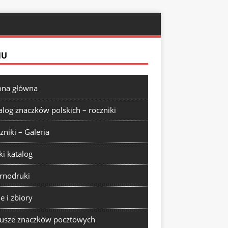
NU
ona główna
alog znaczków polskich – roczniki
zniki – Galeria
ki katalog
rnodruki
ie i zbiory
usze znaczków pocztowych