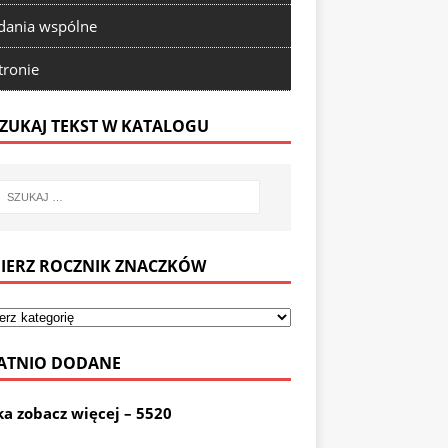
ania wspólne
tronie
ZUKAJ TEKST W KATALOGU
IERZ ROCZNIK ZNACZKÓW
ATNIO DODANE
ka zobacz więcej – 5520