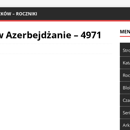
KÓW – ROCZNIKI
w Azerbejdżanie – 4971
ME
Str
Kat
Roc
Blo
Cza
Ser
Ark