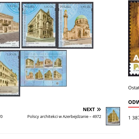
Ostat
ODW
NEXT
70
Polscy architekci w Azerbejdżanie – 4972
1 38