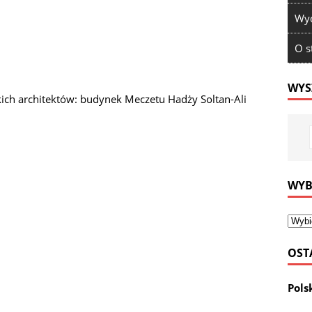
Wyd
O s
WYS
ich architektów: budynek Meczetu Hadży Soltan-Ali
WYB
OST
Pols