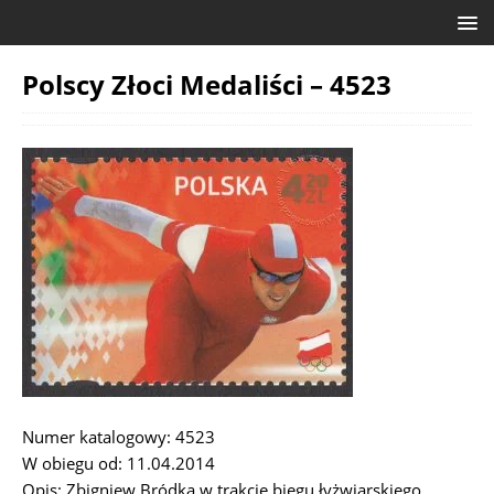
Polscy Złoci Medaliści – 4523
Numer katalogowy: 4523
W obiegu od: 11.04.2014
Opis: Zbigniew Bródka w trakcie biegu łyżwiarskiego