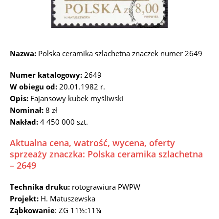
Nazwa:
Polska ceramika szlachetna znaczek numer 2649
Numer katalogowy:
2649
W obiegu od:
20.01.1982 r.
Opis:
Fajansowy kubek myśliwski
Nominał:
8 zł
Nakład:
4 450 000 szt.
Aktualna cena, watrość, wycena, oferty
sprzeaży znaczka: Polska ceramika szlachetna
– 2649
Technika druku:
rotograwiura PWPW
Projekt:
H. Matuszewska
Ząbkowanie
: ZG 11½:11¼