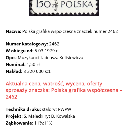
Nazwa:
Polska grafika współczesna znaczek numer 2462
Numer katalogowy:
2462
W obiegu od:
5.03.1979 r.
Opis:
Muzykanci Tadeusza Kulisiewicza
Nominał:
1,50 zł
Nakład:
8 320 000 szt.
Aktualna cena, watrość, wycena, oferty
sprzeaży znaczka: Polska grafika współczesna –
2462
Technika druku:
staloryt PWPW
Projekt:
S. Małecki ryt B. Kowalska
Ząbkowanie
: 11¾:11½