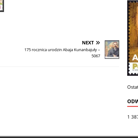
NEXT
175 rocznica urodzin Abaja Kunanbajuły –
5067
Ostat
ODW
1 38