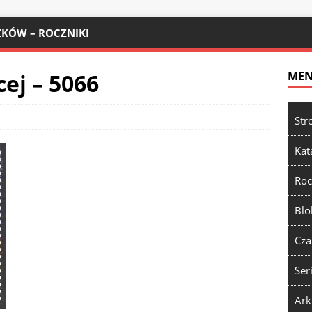
KÓW – ROCZNIKI
ej – 5066
ME
Str
Kat
Roc
Blo
Cza
Ser
Ark