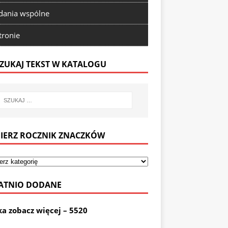
ania wspólne
tronie
ZUKAJ TEKST W KATALOGU
IERZ ROCZNIK ZNACZKÓW
ATNIO DODANE
ka zobacz więcej – 5520