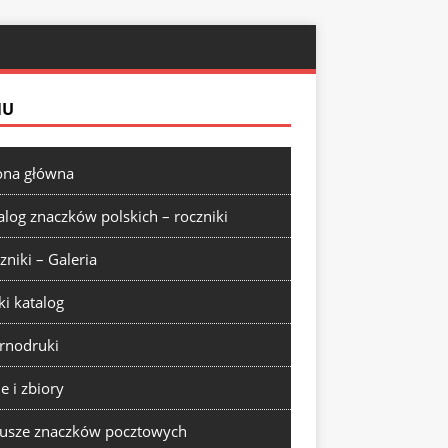
NU
ona główna
alog znaczków polskich – roczniki
zniki – Galeria
ki katalog
rnodruki
ie i zbiory
usze znaczków pocztowych