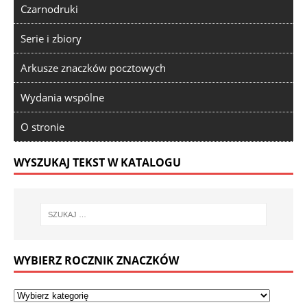
Czarnodruki
Serie i zbiory
Arkusze znaczków pocztowych
Wydania wspólne
O stronie
WYSZUKAJ TEKST W KATALOGU
WYBIERZ ROCZNIK ZNACZKÓW