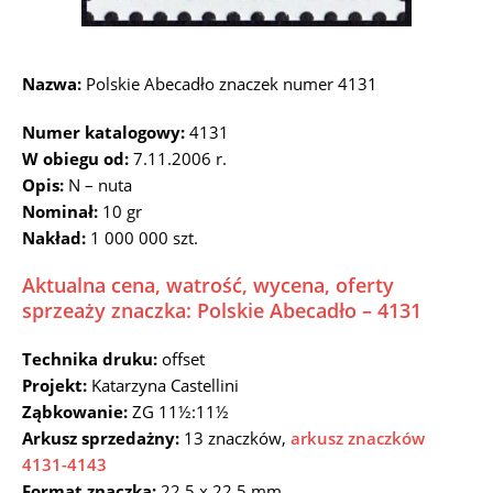
Nazwa:
Polskie Abecadło znaczek numer 4131
Numer katalogowy:
4131
W obiegu od:
7.11.2006 r.
Opis:
N – nuta
Nominał:
10 gr
Nakład:
1 000 000 szt.
Aktualna cena, watrość, wycena, oferty
sprzeaży znaczka: Polskie Abecadło – 4131
Technika druku:
offset
Projekt:
Katarzyna Castellini
Ząbkowanie:
ZG 11½:11½
Arkusz sprzedażny:
13 znaczków,
arkusz znaczków
4131-4143
Format znaczka:
22,5 x 22,5 mm