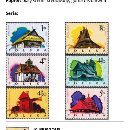
Papier:
biały średni kredowany, guma bezbarwna
Seria:
PREVIOUS