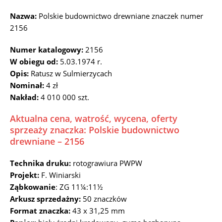
Nazwa:
Polskie budownictwo drewniane znaczek numer
2156
Numer katalogowy:
2156
W obiegu od:
5.03.1974 r.
Opis:
Ratusz w Sulmierzycach
Nominał:
4 zł
Nakład:
4 010 000 szt.
Aktualna cena, watrość, wycena, oferty
sprzeaży znaczka: Polskie budownictwo
drewniane – 2156
Technika druku:
rotograwiura PWPW
Projekt:
F. Winiarski
Ząbkowanie
: ZG 11¼:11½
Arkusz sprzedażny:
50 znaczków
Format znaczka:
43 x 31,25 mm