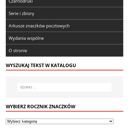
Czarnodruki
Serie i zbiory
Arkusze znaczków pocztowych
Wydania wspólne
O stronie
WYSZUKAJ TEKST W KATALOGU
WYBIERZ ROCZNIK ZNACZKÓW