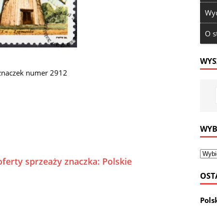
Wyd
O s
WYS
znaczek numer 2912
WYB
ferty sprzeaży znaczka: Polskie
OST
Pols