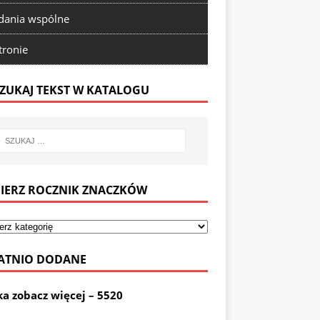
ania wspólne
tronie
ZUKAJ TEKST W KATALOGU
IERZ ROCZNIK ZNACZKÓW
ATNIO DODANE
ka zobacz więcej – 5520