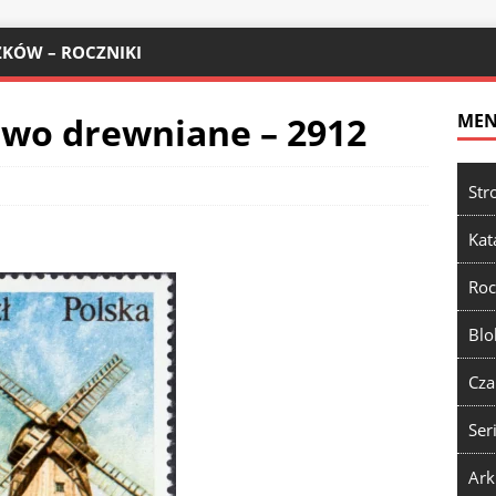
KÓW – ROCZNIKI
two drewniane – 2912
ME
Str
Kat
Roc
Blo
Cza
Ser
Ark