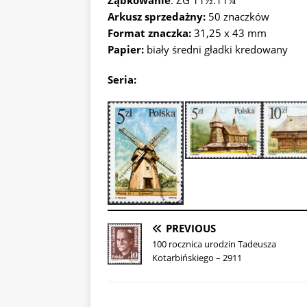
Ząbkowanie
: ZG 11½:11¼
Arkusz sprzedażny:
50 znaczków
Format znaczka:
31,25 x 43 mm
Papier:
biały średni gładki kredowany
Seria:
PREVIOUS
100 rocznica urodzin Tadeusza
Kotarbińskiego – 2911