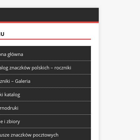
NU
ona główna
alog znaczków polskich – roczniki
zniki – Galeria
ki katalog
rnodruki
ie i zbiory
usze znaczków pocztowych