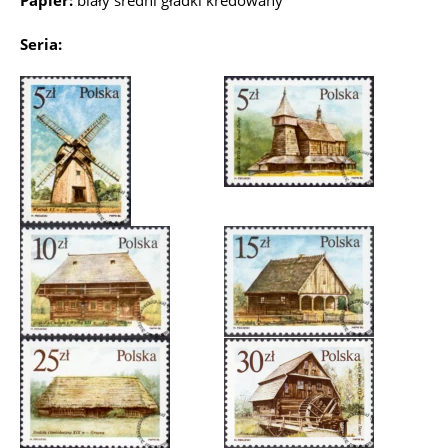
Papier:
biały średni gładki kredowany
Seria: