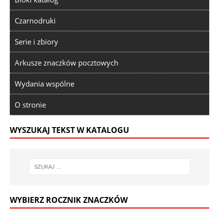
Czarnodruki
Serie i zbiory
Arkusze znaczków pocztowych
Wydania wspólne
O stronie
WYSZUKAJ TEKST W KATALOGU
WYBIERZ ROCZNIK ZNACZKÓW