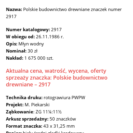
Nazwa:
Polskie budownictwo drewniane znaczek numer
2917
Numer katalogowy:
2917
W obiegu od:
26.11.1986 r.
Opis:
Młyn wodny
Nominał:
30 zł
Nakład:
1 675 000 szt.
Aktualna cena, watrość, wycena, oferty
sprzeaży znaczka: Polskie budownictwo
drewniane – 2917
Technika druku:
rotograwiura PWPW
Projekt:
M. Piekarski
Ząbkowanie
: ZG 11¼:11½
Arkusz sprzedażny:
50 znaczków
Format znaczka:
43 x 31,25 mm